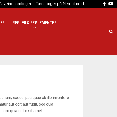
Faceb
Yo
Gaveindsamlinger
Turneringer på Nemtilmeld
DER
REGLER & REGLEMENTER
eriam, eaque ipsa quae ab illo inventore
tur aut odit aut fugit, sed quia
psum quia dolor sit amet