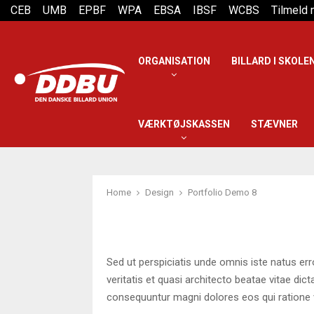
CEB
UMB
EPBF
WPA
EBSA
IBSF
WCBS
Tilmeld
ORGANISATION
BILLARD I SKOLE
VÆRKTØJSKASSEN
STÆVNER
Home
Design
Portfolio Demo 8
Sed ut perspiciatis unde omnis iste natus er
veritatis et quasi architecto beatae vitae di
consequuntur magni dolores eos qui ratione 