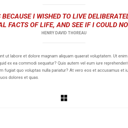
 BECAUSE I WISHED TO LIVE DELIBERATEL
L FACTS OF LIFE, AND SEE IF I COULD N
HENRY DAVID THOREAU
t ut labore et dolore magnam aliquam quaerat voluptatem. Ut enim
liquid ex ea commodi sequatur? Quis autem vel eum iure reprehenderit 
um fugiat quo voluptas nulla pariatur? At vero eos et accusamus et i
quos dolores et quas.