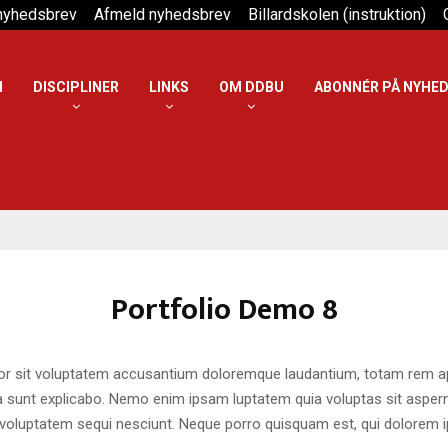
 nyhedsbrev
Afmeld nyhedsbrev
Billardskolen (instruktion)
N
DISCIPLINER
LINKS
OM DDBU
ABONNÉR PÅ NYHE
Portfolio Demo 8
ror sit voluptatem accusantium doloremque laudantium, totam rem ap
cta sunt explicabo. Nemo enim ipsam luptatem quia voluptas sit asperna
voluptatem sequi nesciunt. Neque porro quisquam est, qui dolorem i