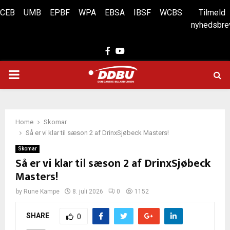
CEB
UMB
EPBF
WPA
EBSA
IBSF
WCBS
Tilmeld
nyhedsbre
Facebook
Youtube
PRIMARY
MENU
Home
Skomar
Så er vi klar til sæson 2 af DrinxSjøbeck Masters!
Skomar
Så er vi klar til sæson 2 af DrinxSjøbeck
Masters!
by
Rune Kampe
8. juli 2026
0
1152
SHARE
0