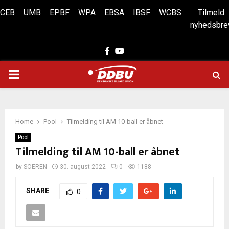
CEB
UMB
EPBF
WPA
EBSA
IBSF
WCBS
Tilmeld
nyhedsbre
Facebook
Youtube
PRIMARY
MENU
Home
Pool
Tilmelding til AM 10-ball er åbnet
Pool
Tilmelding til AM 10-ball er åbnet
by
SOEREN
30. august 2022
0
1188
SHARE
0