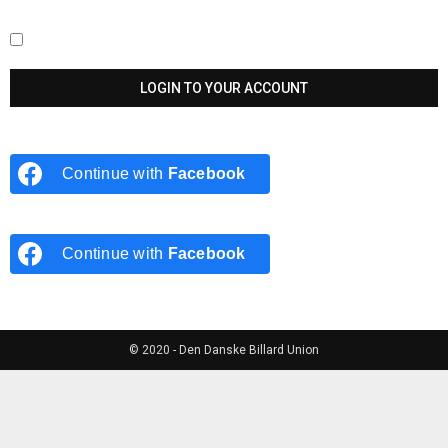
Keep me signed in until I sign out
Continue with
Facebook
Continue with
Facebook
© 2020 - Den Danske Billard Union