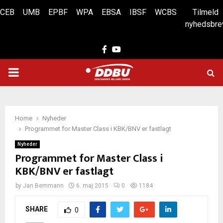
CEB
UMB
EPBF
WPA
EBSA
IBSF
WCBS
Tilmeld
nyhedsbre
Facebook
Youtube
PRIMARY
MENU
Home
Nyheder
Programmet for Master Class i KBK/BNV er fastlagt
Nyheder
Programmet for Master Class i
KBK/BNV er fastlagt
by
Jan Bemmann
6. maj 2015
0
1184
SHARE
0