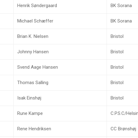
Henrik Søndergaard
BK Sorana
Michael Schæffer
BK Sorana
Brian K. Nielsen
Bristol
Johnny Hansen
Bristol
Svend Aage Hansen
Bristol
Thomas Salling
Bristol
Isak Einshøj
Bristol
Rune Kampe
C.P.S.C/Hels
Rene Hendriksen
CC Brønshøj