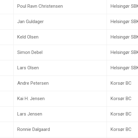
Poul Ravn Christensen
Helsingør SB
Jan Guldager
Helsingør SB
Keld Olsen
Helsingør SB
Simon Debel
Helsingør SB
Lars Olsen
Helsingør SB
Andre Petersen
Korsør BC
Kai H. Jensen
Korsør BC
Lars Jensen
Korsør BC
Ronnie Dalgaard
Korsør BC