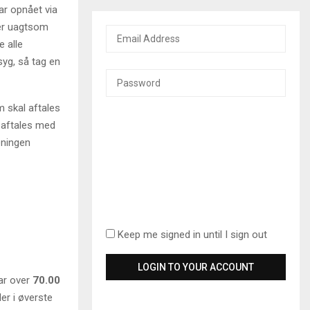
ar opnået via
ler uagtsom
e alle
syg, så tag en
m skal aftales
e aftales med
æningen
Keep me signed in until I sign out
har over
70.00
er i øverste