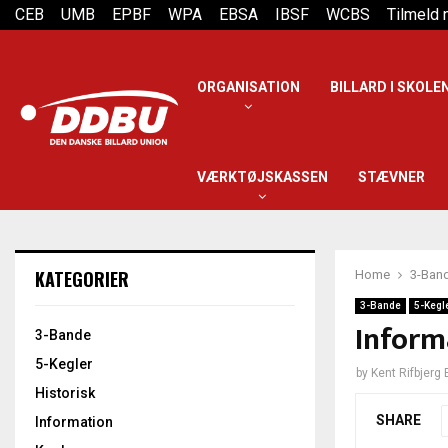
CEB
UMB
EPBF
WPA
EBSA
IBSF
WCBS
Tilmeld
ORGANISATION
BILLARD I SKOLE
VÆRKTØJSKASSEN
STÆVNER
KATEGORIER
Home
3-Ban
3-Bande
5-Kegl
Informa
3-Bande
5-Kegler
by
Kent Rifbjerg
Historisk
SHARE
Information