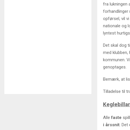
fra lukningen
forhandlinger 
opførsel, vil 
nationale og l
lyntest hurtigs
Det skal dog t
med klubben, h
kommunen. Vi 
genoptages.
Bemærk, at li
Tilladelse til 
Keglebilla
Alle
faste
spil
i årssnit
. Det