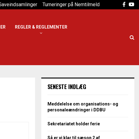
Faceb
Yo
Gaveindsamlinger
Turneringer på Nemtilmeld
DER
REGLER & REGLEMENTER
SENESTE INDLÆG
Meddelelse om organisations- og
personaleændringer i DDBU
Sekretariatet holder ferie
Så er vi klar til sæson 2 af