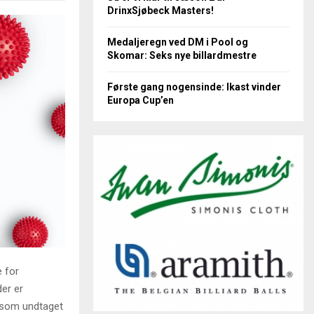
DrinxSjøbeck Masters!
Medaljeregn ved DM i Pool og
Skomar: Seks nye billardmestre
Første gang nogensinde: Ikast vinder
Europa Cup’en
e for
der er
e som undtaget