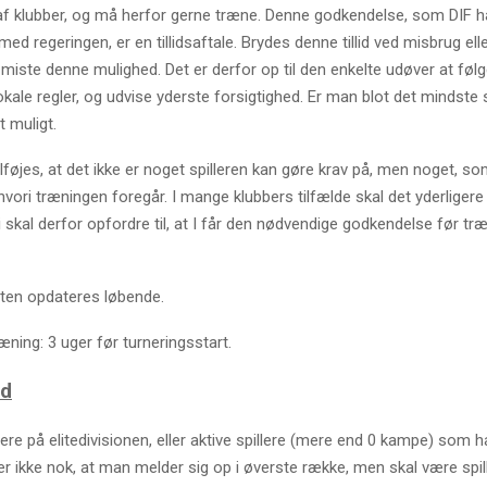
 af klubber, og må herfor gerne træne. Denne godkendelse, som DIF h
med regeringen, er en tillidsaftale. Brydes denne tillid ved misbrug el
vi miste denne mulighed. Det er derfor op til den enkelte udøver at følg
okale regler, og udvise yderste forsigtighed. Er man blot det mindste 
t muligt.
ilføjes, at det ikke er noget spilleren kan gøre krav på, men noget, so
vori træningen foregår. I mange klubbers tilfælde skal det yderliger
skal derfor opfordre til, at I får den nødvendige godkendelse før tr
sten opdateres løbende.
træning: 3 uger før turneringsstart.
rd
lere på elitedivisionen, eller aktive spillere (mere end 0 kampe) som 
 er ikke nok, at man melder sig op i øverste række, men skal være spill