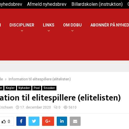
 nyhedsbrev
Afmeld nyhedsbrev
Billardskolen (instruktion)
N
DISCIPLINER
LINKS
OM DDBU
ABONNÉR PÅ NYHE
de
Information til elitespillere (elitelisten)
er
Kegler
Nyheder
Pool
Snooker
tion til elitespillere (elitelisten)
 Erichsen
17. december 2020
0
5610
0