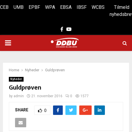
CEB
UMB
EPBF
WPA
EBSA
IBSF
WCBS
Tilmeld
nyhedsbre
Facebook
Youtube
PRIMARY
MENU
Home
Nyheder
Guldprøven
Nyheder
Guldprøven
by
admin
21. november 2016
0
1577
SHARE
0