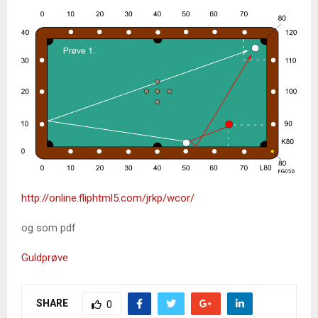
http://online.fliphtml5.com/jrkp/wcor/
og som pdf
Guldprøve
SHARE
0