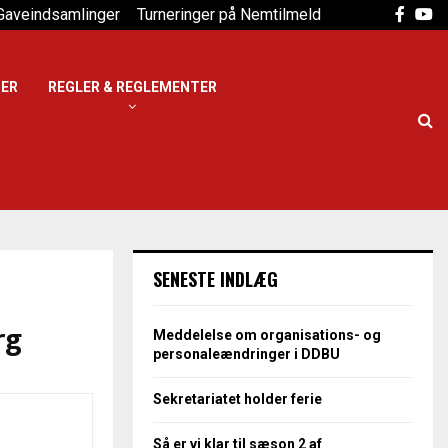
Faceb
Yo
Gaveindsamlinger
Turneringer på Nemtilmeld
DER
REGLER & REGLEMENTER
SENESTE INDLÆG
rg
Meddelelse om organisations- og
personaleændringer i DDBU
Sekretariatet holder ferie
Så er vi klar til sæson 2 af