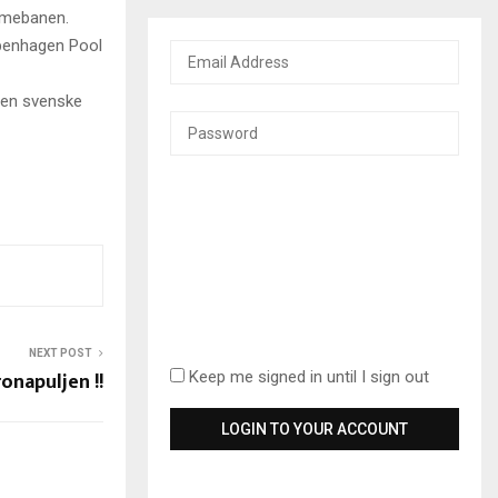
emmebanen.
Copenhagen Pool
 den svenske
NEXT POST
onapuljen !!
Keep me signed in until I sign out