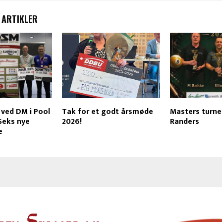
 ARTIKLER
 ved DM i Pool
Tak for et godt årsmøde
Masters turner
Seks nye
2026!
Randers
e