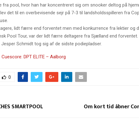
se fra pool, hvor han har koncentreret sig om snooker deltog på hj
blev det til en overbevisende sejr på 7-3 til landsholdsspilleren fra 
use.
tagere, lidt færre end forventet men med konkurrence fra lektier og
nsk Pool Tour, var der lidt færre deltagere fra Sjælland end forventet.
 Jesper Schmidt tog sig af de sidste podiepladser.
:
Cuescore: DPT ELITE – Aalborg
0
CHES SMARTPOOL
Om kort tid åbner Cor