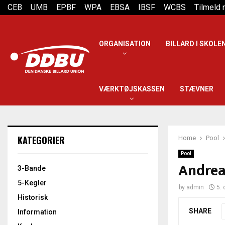
CEB
UMB
EPBF
WPA
EBSA
IBSF
WCBS
Tilmeld
ORGANISATION
BILLARD I SKOLE
VÆRKTØJSKASSEN
STÆVNER
KATEGORIER
Home
Pool
Pool
Andrea
3-Bande
5-Kegler
by
admin
5. 
Historisk
SHARE
Information