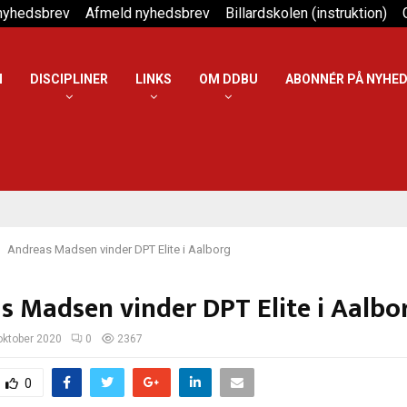
 nyhedsbrev
Afmeld nyhedsbrev
Billardskolen (instruktion)
N
DISCIPLINER
LINKS
OM DDBU
ABONNÉR PÅ NYHE
Andreas Madsen vinder DPT Elite i Aalborg
s Madsen vinder DPT Elite i Aalbo
oktober 2020
0
2367
0