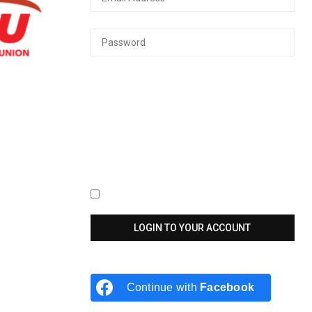
Keep me signed in until I sign out
Continue with
Facebook