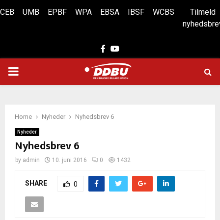
CEB
UMB
EPBF
WPA
EBSA
IBSF
WCBS
Tilmeld
nyhedsbre
Facebook
Youtube
PRIMARY
MENU
Home
Nyheder
Nyhedsbrev 6
Nyheder
Nyhedsbrev 6
by
admin
10. juni 2016
0
1432
SHARE
0