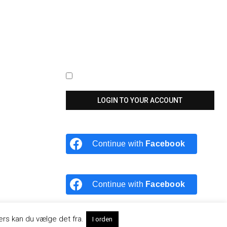
Keep me signed in until I sign out
Continue with
Facebook
Continue with
Facebook
ers kan du vælge det fra.
I orden