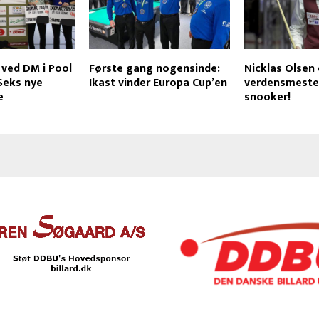
 ved DM i Pool
Første gang nogensinde:
Nicklas Olsen 
Seks nye
Ikast vinder Europa Cup’en
verdensmester
e
snooker!