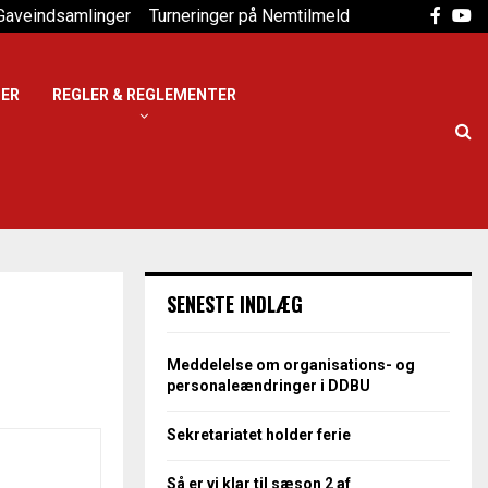
Faceb
Yo
Gaveindsamlinger
Turneringer på Nemtilmeld
DER
REGLER & REGLEMENTER
SENESTE INDLÆG
Meddelelse om organisations- og
personaleændringer i DDBU
Sekretariatet holder ferie
Så er vi klar til sæson 2 af