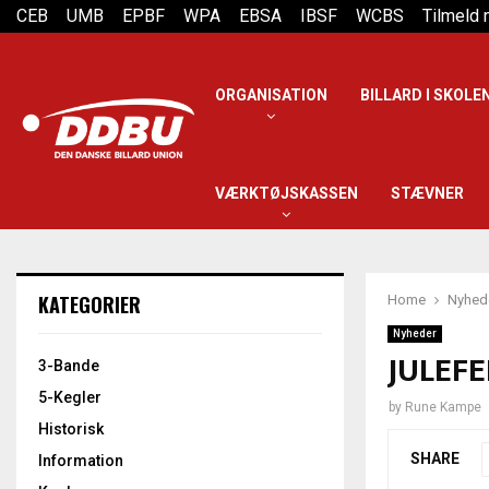
CEB
UMB
EPBF
WPA
EBSA
IBSF
WCBS
Tilmeld
ORGANISATION
BILLARD I SKOLE
VÆRKTØJSKASSEN
STÆVNER
KATEGORIER
Home
Nyhed
Nyheder
JULEFE
3-Bande
5-Kegler
by
Rune Kampe
Historisk
SHARE
Information