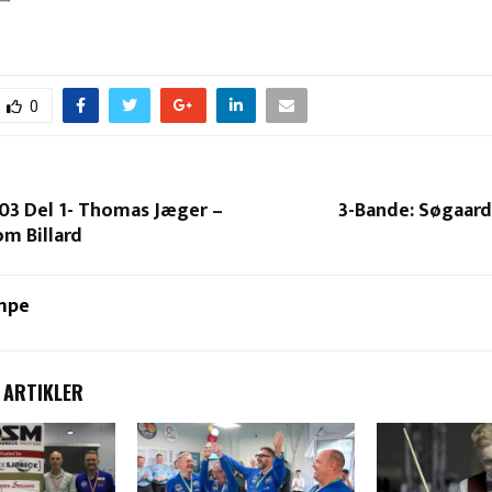
0
03 Del 1- Thomas Jæger –
3-Bande: Søgaard 
om Billard
mpe
 ARTIKLER