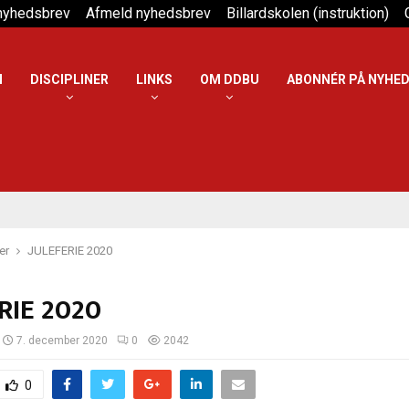
 nyhedsbrev
Afmeld nyhedsbrev
Billardskolen (instruktion)
N
DISCIPLINER
LINKS
OM DDBU
ABONNÉR PÅ NYHE
er
JULEFERIE 2020
RIE 2020
7. december 2020
0
2042
0