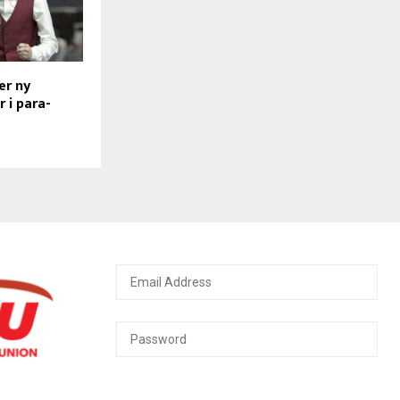
er ny
 i para-