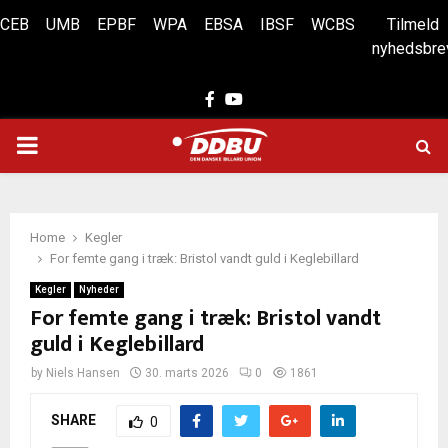
CEB
UMB
EPBF
WPA
EBSA
IBSF
WCBS
Tilmeld
nyhedsbre
Facebook
Youtube
PRIMARY
MENU
Home
Kegler
For femte gang i træk: Bristol vandt guld i Keglebillard
Kegler
Nyheder
For femte gang i træk: Bristol vandt
guld i Keglebillard
by
Niels Hansen
30. marts 2026
0
1861
SHARE
0