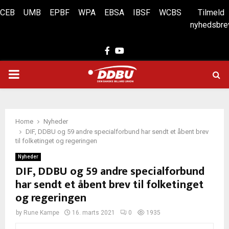
CEB
UMB
EPBF
WPA
EBSA
IBSF
WCBS
Tilmeld
nyhedsbre
Facebook
Youtube
PRIMARY
MENU
Home
Nyheder
DIF, DDBU og 59 andre specialforbund har sendt et åbent brev
til folketinget og regeringen
Nyheder
DIF, DDBU og 59 andre specialforbund
har sendt et åbent brev til folketinget
og regeringen
by
Rune Kampe
16. marts 2021
0
1935