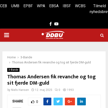
CEB
UMB
EPBF
WPA
EBSA
IBSF
WCBS
Tilmeld
nyhedsbre
Facebook
Youtube
PRIMARY
MENU
Home
3-Bande
Thomas Andersen fik revanche og tog sit fjerde DM-guld
3-Bande
Thomas Andersen fik revanche og tog
sit fjerde DM-guld
by
Niels Hansen
12. maj 2025
0
1993
SHARE
0