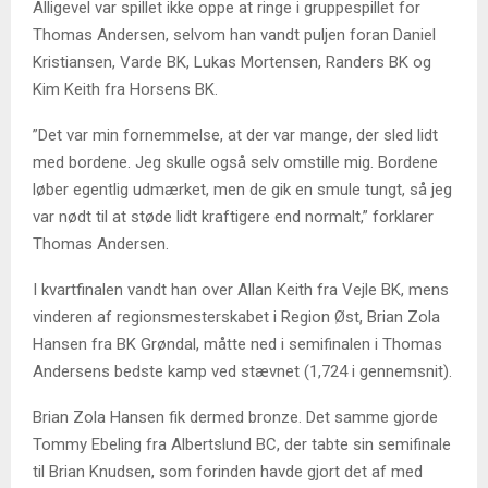
Alligevel var spillet ikke oppe at ringe i gruppespillet for
Thomas Andersen, selvom han vandt puljen foran Daniel
Kristiansen, Varde BK, Lukas Mortensen, Randers BK og
Kim Keith fra Horsens BK.
”Det var min fornemmelse, at der var mange, der sled lidt
med bordene. Jeg skulle også selv omstille mig. Bordene
løber egentlig udmærket, men de gik en smule tungt, så jeg
var nødt til at støde lidt kraftigere end normalt,” forklarer
Thomas Andersen.
I kvartfinalen vandt han over Allan Keith fra Vejle BK, mens
vinderen af regionsmesterskabet i Region Øst, Brian Zola
Hansen fra BK Grøndal, måtte ned i semifinalen i Thomas
Andersens bedste kamp ved stævnet (1,724 i gennemsnit).
Brian Zola Hansen fik dermed bronze. Det samme gjorde
Tommy Ebeling fra Albertslund BC, der tabte sin semifinale
til Brian Knudsen, som forinden havde gjort det af med