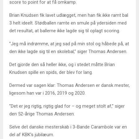
score to point for at få omkamp.
Brian Knudsen fik lavet udlægget, men han fik ikke ramt bal
3 helt ideelt. Stødballen ramte en smule på ydersiden med
det resultat, at ballerne ikke lagde sig til oplagt scoring.
”Jeg må indrømme, at jeg sad på min stol og håbede på, at
den ikke lagde sig til en skolebal,” siger Thomas Andersen.
Det gjorde den så heller ikke, og i stedet måtte Brian
Knudsen spille en spids, der blev for lang.
Dermed var sagen klar: Thomas Andersen er dansk mester,
ligesom han var i 2016, 2019 og 2020.
”Det er jeg rigtig, rigtig glad for – og meget stolt af,” siger
den 52-årige Thomas Andersen.
Selve det danske mesterskab i 3-Bande Carambole var en
del af KBK’s jubilæum.