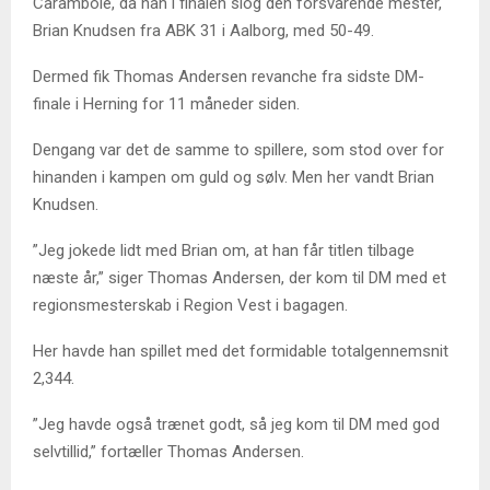
Carambole, da han i finalen slog den forsvarende mester,
Brian Knudsen fra ABK 31 i Aalborg, med 50-49.
Dermed fik Thomas Andersen revanche fra sidste DM-
finale i Herning for 11 måneder siden.
Dengang var det de samme to spillere, som stod over for
hinanden i kampen om guld og sølv. Men her vandt Brian
Knudsen.
”Jeg jokede lidt med Brian om, at han får titlen tilbage
næste år,” siger Thomas Andersen, der kom til DM med et
regionsmesterskab i Region Vest i bagagen.
Her havde han spillet med det formidable totalgennemsnit
2,344.
”Jeg havde også trænet godt, så jeg kom til DM med god
selvtillid,” fortæller Thomas Andersen.