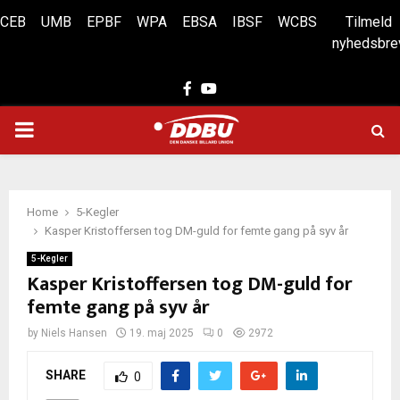
CEB
UMB
EPBF
WPA
EBSA
IBSF
WCBS
Tilmeld
nyhedsbre
Facebook
Youtube
PRIMARY
MENU
Home
5-Kegler
Kasper Kristoffersen tog DM-guld for femte gang på syv år
5-Kegler
Kasper Kristoffersen tog DM-guld for
femte gang på syv år
by
Niels Hansen
19. maj 2025
0
2972
SHARE
0