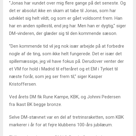
”Jonas har vundet over mig flere gange på det seneste. Og
det er absolut ikke en skam at tabe til Jonas, som har
udviklet sig helt vildt, og som er gået voldsomt frem. Han
har en anden spillestil, end jeg har. Men han er dygtig,” siger
DM-vinderen, der glæder sig til den kommende sæson.
”Den kommende tid vil jeg nok især arbejde på at forbedre
nogle af de ting, som ikke helt fungerede. Det er især det
spillemæssige, jeg vil have fokus på. Derudover venter der
et VM for hold i Madrid til efteråret og et EM i Tyrkiet til
næste forår, som jeg ser frem til,” siger Kasper
Kristoffersen.
Ved årets DM fik Rune Kampe, KBK, og Johnni Pedersen
fra Ikast BK begge bronze.
Selve DM-stævnet var en del af tretrinsraketten, som KBK
markerer i år for at fejre klubbens 100-års jubilæum.