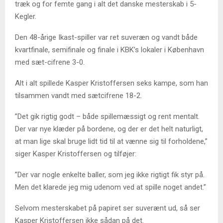
træk og for femte gang i alt det danske mesterskab i 5-
Kegler.
Den 48-årige Ikast-spiller var ret suveræn og vandt både
kvartfinale, semifinale og finale i KBK’s lokaler i København
med sæt-cifrene 3-0.
Alt i alt spillede Kasper Kristoffersen seks kampe, som han
tilsammen vandt med sætcifrene 18-2.
”Det gik rigtig godt – både spillemæssigt og rent mentalt.
Der var nye klæder på bordene, og der er det helt naturligt,
at man lige skal bruge lidt tid til at vænne sig til forholdene,”
siger Kasper Kristoffersen og tilføjer:
”Der var nogle enkelte baller, som jeg ikke rigtigt fik styr på.
Men det klarede jeg mig udenom ved at spille noget andet.”
Selvom mesterskabet på papiret ser suverænt ud, så ser
Kasper Kristoffersen ikke sådan på det.