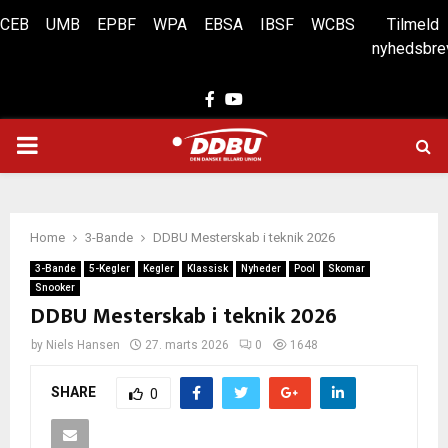
CEB
UMB
EPBF
WPA
EBSA
IBSF
WCBS
Tilmeld
nyhedsbre
Facebook
Youtube
PRIMARY
MENU
Home
3-Bande
DDBU Mesterskab i teknik 2026
3-Bande
5-Kegler
Kegler
Klassisk
Nyheder
Pool
Skomar
Snooker
DDBU Mesterskab i teknik 2026
by
Niels Hansen
27. marts 2026
0
1648
SHARE
0