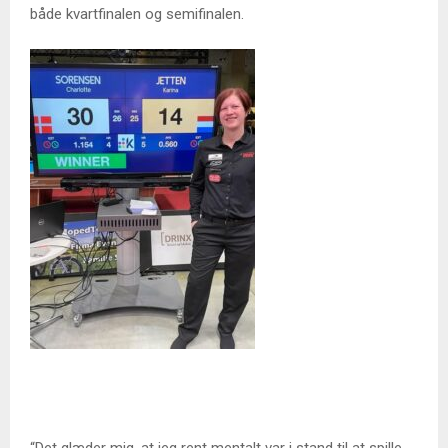
både kvartfinalen og semifinalen.
“Det glæder mig, at jeg rent mentalt var i stand til at spille