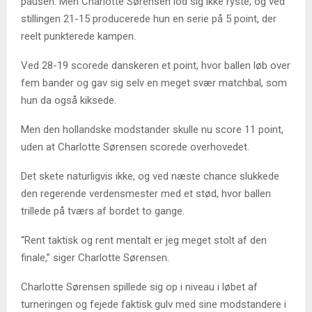
pausen. Men Charlotte Sørensen lod sig ikke ryste, og ved
stillingen 21-15 producerede hun en serie på 5 point, der
reelt punkterede kampen.
Ved 28-19 scorede danskeren et point, hvor ballen løb over
fem bander og gav sig selv en meget svær matchbal, som
hun da også kiksede.
Men den hollandske modstander skulle nu score 11 point,
uden at Charlotte Sørensen scorede overhovedet.
Det skete naturligvis ikke, og ved næste chance slukkede
den regerende verdensmester med et stød, hvor ballen
trillede på tværs af bordet to gange.
“Rent taktisk og rent mentalt er jeg meget stolt af den
finale,” siger Charlotte Sørensen.
Charlotte Sørensen spillede sig op i niveau i løbet af
turneringen og fejede faktisk gulv med sine modstandere i