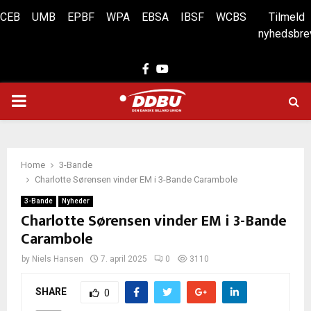
CEB
UMB
EPBF
WPA
EBSA
IBSF
WCBS
Tilmeld
nyhedsbre
Facebook
Youtube
PRIMARY
MENU
Home
3-Bande
Charlotte Sørensen vinder EM i 3-Bande Carambole
3-Bande
Nyheder
Charlotte Sørensen vinder EM i 3-Bande
Carambole
by
Niels Hansen
7. april 2025
0
3110
SHARE
0