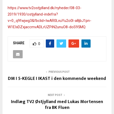
https://www.tv2ostjylland.dk/nyheder/08-03-
2019/1930/ostjylland-indefra?
v=0_q9fwjwg3&fbclid=IwAR0LvuYu2o0l-a8jbJ1pn-
W1EIxDZxjaccmvADLrUZPiN2unuO8-doS95MQ
SHARE
0
PREVIOUS POST
DM I 5-KEGLE I IKAST i den kommende weekend
NEXT POST
Indlæg TV2 Østjylland med Lukas Mortensen
fra BK Fluen