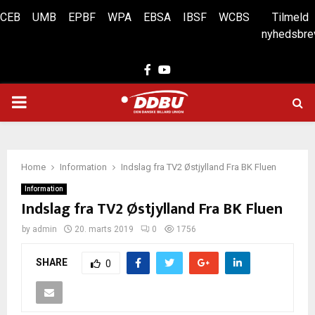
CEB
UMB
EPBF
WPA
EBSA
IBSF
WCBS
Tilmeld
nyhedsbre
Facebook
Youtube
PRIMARY
MENU
Home
Information
Indslag fra TV2 Østjylland Fra BK Fluen
Information
Indslag fra TV2 Østjylland Fra BK Fluen
by
admin
20. marts 2019
0
1756
SHARE
0