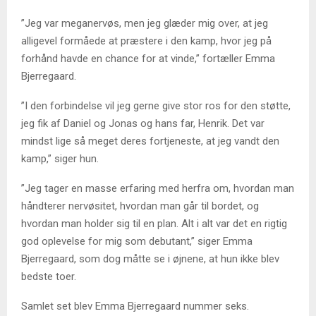
”Jeg var meganervøs, men jeg glæder mig over, at jeg
alligevel formåede at præstere i den kamp, hvor jeg på
forhånd havde en chance for at vinde,” fortæller Emma
Bjerregaard.
”I den forbindelse vil jeg gerne give stor ros for den støtte,
jeg fik af Daniel og Jonas og hans far, Henrik. Det var
mindst lige så meget deres fortjeneste, at jeg vandt den
kamp,” siger hun.
”Jeg tager en masse erfaring med herfra om, hvordan man
håndterer nervøsitet, hvordan man går til bordet, og
hvordan man holder sig til en plan. Alt i alt var det en rigtig
god oplevelse for mig som debutant,” siger Emma
Bjerregaard, som dog måtte se i øjnene, at hun ikke blev
bedste toer.
Samlet set blev Emma Bjerregaard nummer seks.