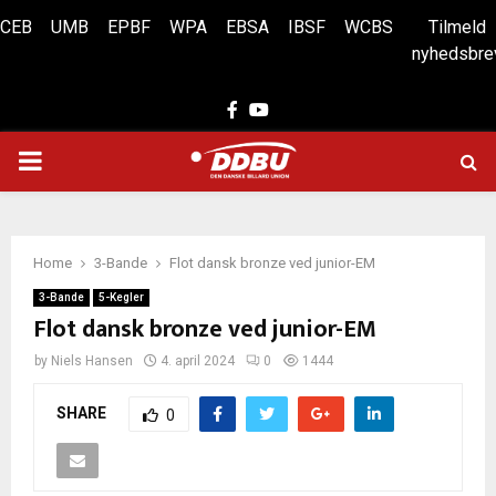
CEB
UMB
EPBF
WPA
EBSA
IBSF
WCBS
Tilmeld
nyhedsbre
Facebook
Youtube
PRIMARY
MENU
Home
3-Bande
Flot dansk bronze ved junior-EM
3-Bande
5-Kegler
Flot dansk bronze ved junior-EM
by
Niels Hansen
4. april 2024
0
1444
SHARE
0