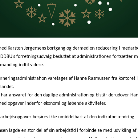
 med Karsten Jørgensens bortgang og dermed en reducering i medarb
ar DDBU’s forretningsudvalg besluttet at administrationen fortsætter 
anding indtil videre.
urneringsadministration varetages af Hanne Rasmussen fra kontoret 
landet.
ar ansvaret for den daglige administration og bistår derudover H
med opgaver indenfor økonomi og løbende aktiviteter.
s arbejdsopgaver berøres ikke umiddelbart af den indtrufne ændring.
sen lagde en stor del af sin arbejdstid i forbindelse med udvikling af 