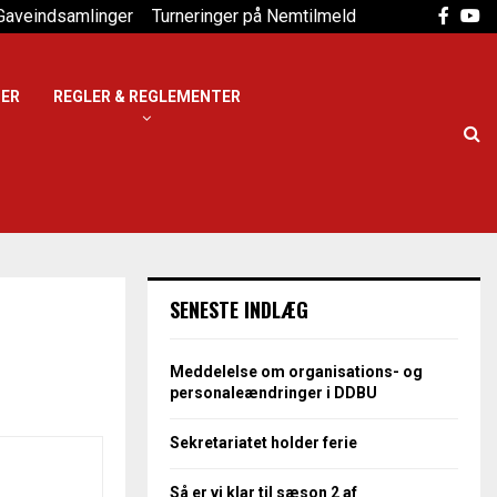
Faceb
Yo
Gaveindsamlinger
Turneringer på Nemtilmeld
DER
REGLER & REGLEMENTER
SENESTE INDLÆG
Meddelelse om organisations- og
personaleændringer i DDBU
Sekretariatet holder ferie
Så er vi klar til sæson 2 af