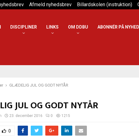
 nyhedsbrev
Afmeld nyhedsbrev
Billardskolen (instruktion)
N
DISCIPLINER
LINKS
OM DDBU
ABONNÉR PÅ NYHE
er
GLÆDELIG JUL OG GODT NYTÅR
LIG JUL OG GODT NYTÅR
n
23. december 2016
0
1215
0