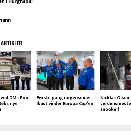
n i Hurghada!
mann
 ARTIKLER
 ved DM i Pool
Første gang nogensinde:
Nicklas Olsen 
Seks nye
Ikast vinder Europa Cup’en
verdensmester
e
snooker!