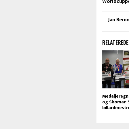
Worldcuppe
Jan Bem
RELATEREDE
Medaljeregn
og Skomar: 
billardmestr