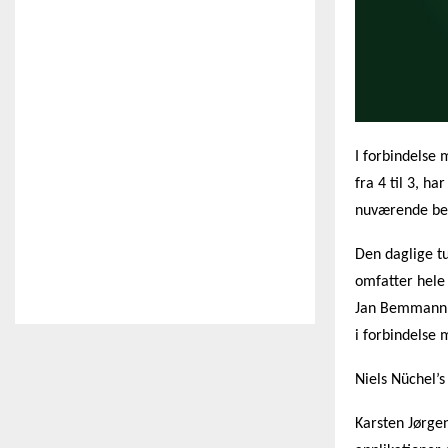
I forbindelse
fra 4 til 3, h
nuværende bem
Den daglige t
omfatter hele 
Jan Bemmann h
i forbindelse 
Niels Nüchel’
Karsten Jørgen