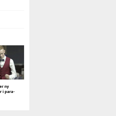
er ny
 i para-