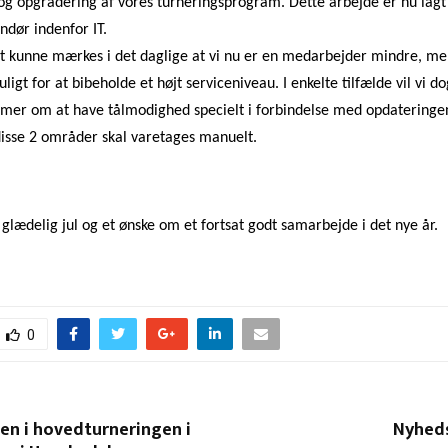
og opgradering af vores turneringsprogram. Dette arbejde er nu lagt 
ndør indenfor IT.
gt kunne mærkes i det daglige at vi nu er en medarbejder mindre, men
igt for at bibeholde et højt serviceniveau. I enkelte tilfælde vil vi do
er om at have tålmodighed specielt i forbindelse med opdateringe
disse 2 områder skal varetages manuelt.
 glædelig jul og et ønske om et fortsat godt samarbejde i det nye år.
0
en i hovedturneringen i
Nyheds