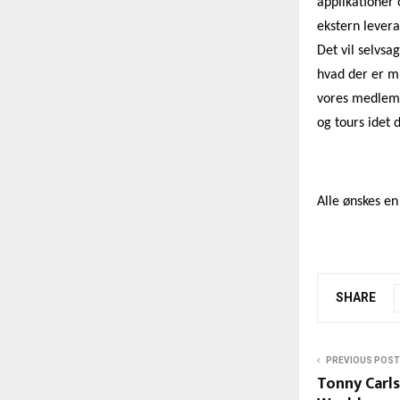
applikationer 
ekstern levera
Det vil selvsa
hvad der er mul
vores medlemm
og tours idet 
Alle ønskes en
SHARE
PREVIOUS POST
Tonny Carls