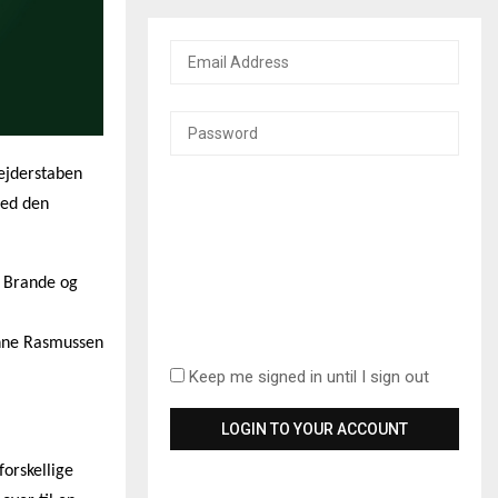
ejderstaben
med den
i Brande og
anne Rasmussen
Keep me signed in until I sign out
forskellige