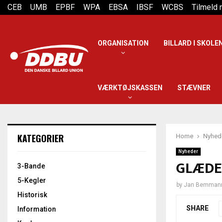
CEB
UMB
EPBF
WPA
EBSA
IBSF
WCBS
Tilmeld
ORGANISATION
BILLARD I SKOLE
VÆRKTØJSKASSEN
STÆVNER
KATEGORIER
Home
Nyhed
Nyheder
GLÆDE
3-Bande
5-Kegler
by
Jan Bemman
Historisk
SHARE
Information