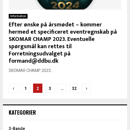
Information
Efter ønske på årsmødet – kommer
hermed et specificeret eventregnskab på
SKOMAR CHAMP 2023. Eventuelle
spørgsmål kan rettes til
Forretningsudvalget på
formand@ddbu.dk
SKOMAR CHAMP 2023...
Navigation
1
2
3
…
32
til
indlæg
KATEGORIER
3-Bande