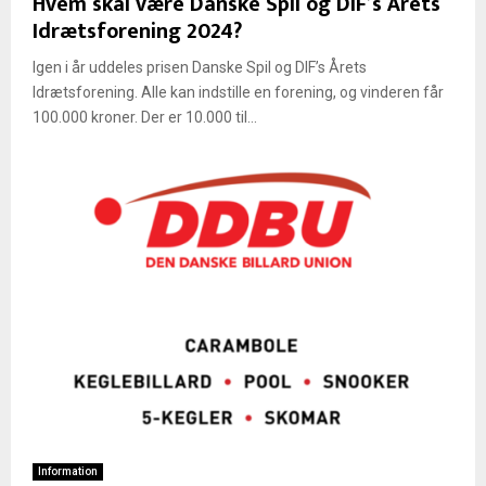
Hvem skal være Danske Spil og DIF’s Årets
!
r
t
l
Idrætsforening 2024?
r
2
i
i
i
e
0
n
l
v
Igen i år uddeles prisen Danske Spil og DIF’s Årets
a
2
g
S
e
m
6
Idrætsforening. Alle kan indstille en forening, og vinderen får
e
p
r
100.000 kroner. Der er 10.000 til...
r
a
n
i
n
y
D
i
k
D
e
o
B
n
n
U
s
u
l
e
n
t
f
o
r
D
Information
e