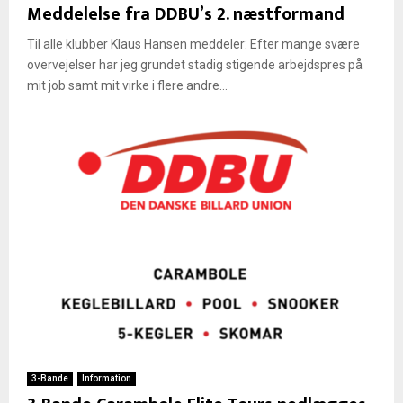
Meddelelse fra DDBU’s 2. næstformand
n
D
Til alle klubber Klaus Hansen meddeler: Efter mange svære
a
overvejelser har jeg grundet stadig stigende arbejdspres på
n
mit job samt mit virke i flere andre...
s
k
e
B
i
l
l
a
r
d
U
n
i
o
n
!
3-Bande
Information