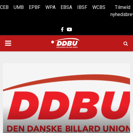
CEB
UMB
EPBF
WPA
EBSA
IBSF
WCBS
Tilmeld
nyhedsbre
Facebook
Youtube
PRIMARY
MENU